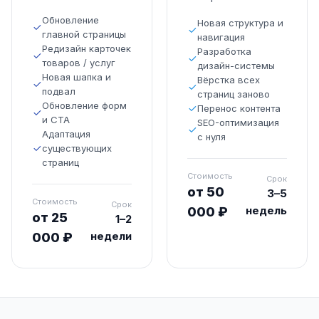
Обновление
Новая структура и
главной страницы
навигация
Редизайн карточек
Разработка
товаров / услуг
дизайн-системы
Новая шапка и
Вёрстка всех
подвал
страниц заново
Обновление форм
Перенос контента
и CTA
SEO-оптимизация
Адаптация
с нуля
существующих
страниц
Стоимость
Срок
от 50
3–5
Стоимость
Срок
недель
000 ₽
от 25
1–2
недели
000 ₽