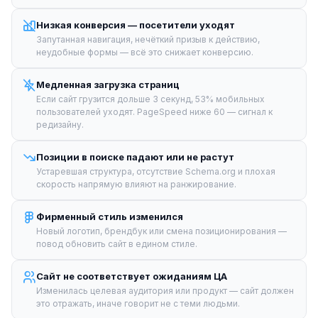
Низкая конверсия — посетители уходят
Запутанная навигация, нечёткий призыв к действию,
неудобные формы — всё это снижает конверсию.
Медленная загрузка страниц
Если сайт грузится дольше 3 секунд, 53% мобильных
пользователей уходят. PageSpeed ниже 60 — сигнал к
редизайну.
Позиции в поиске падают или не растут
Устаревшая структура, отсутствие Schema.org и плохая
скорость напрямую влияют на ранжирование.
Фирменный стиль изменился
Новый логотип, брендбук или смена позиционирования —
повод обновить сайт в едином стиле.
Сайт не соответствует ожиданиям ЦА
Изменилась целевая аудитория или продукт — сайт должен
это отражать, иначе говорит не с теми людьми.