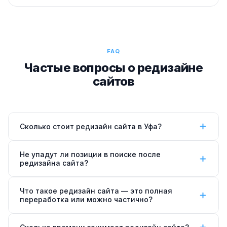
FAQ
Частые вопросы о редизайне
сайтов
Сколько стоит редизайн сайта в Уфа?
Стоимость редизайна сайта —
от 25 000 ₽
за
Не упадут ли позиции в поиске после
обновление ключевых страниц,
от 50 000 ₽
за
редизайна сайта?
полный редизайн корпоративного сайта. Редизайн
Нет, если редизайн сделан правильно. Мы
+ SEO-продвижение —
от 80 000 ₽
. Точная цена
Что такое редизайн сайта — это полная
сохраняем существующие URL, настраиваем 301-
после бесплатного анализа вашего сайта.
переработка или можно частично?
редиректы при изменениях, переносим все
Редизайн бывает частичным (обновление главной
метатеги и Schema.org разметку на новый дизайн.