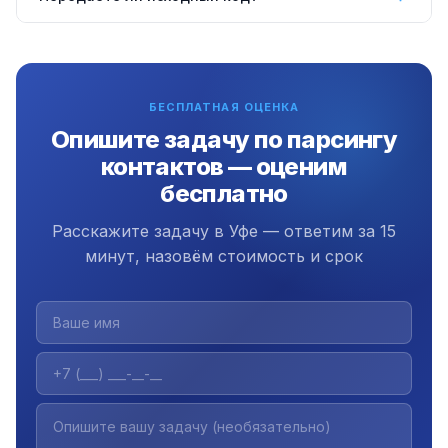
числе в Уфе. Коммуникация через Telegram, Zoom
или email.
Да, всегда передаём полный исходный код,
документацию и инструкцию. Плюс 3 месяца
бесплатной поддержки.
БЕСПЛАТНАЯ ОЦЕНКА
Опишите задачу по парсингу
контактов — оценим
бесплатно
Расскажите задачу в Уфе — ответим за 15
минут, назовём стоимость и срок