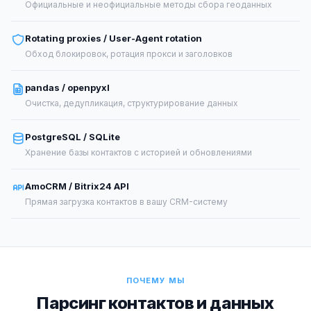
Официальные и неофициальные методы сбора геоданных
Rotating proxies / User-Agent rotation
Обход блокировок, ротация прокси и заголовков
pandas / openpyxl
Очистка, дедупликация, структурирование данных
PostgreSQL / SQLite
Хранение базы контактов с историей и обновлениями
AmoCRM / Bitrix24 API
Прямая загрузка контактов в вашу CRM-систему
ПОЧЕМУ МЫ
Парсинг контактов и данных