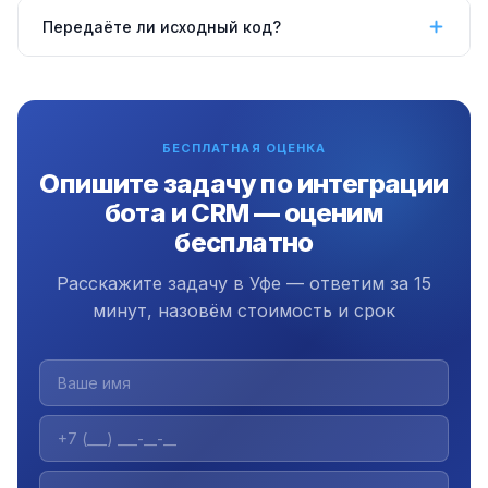
Да, работаем удалённо по всей России, в том
Передаёте ли исходный код?
числе в Уфе.
Да, передаём полный исходный код,
документацию и инструкцию. Плюс 3 месяца
бесплатной поддержки.
БЕСПЛАТНАЯ ОЦЕНКА
Опишите задачу по интеграции
бота и CRM — оценим
бесплатно
Расскажите задачу в Уфе — ответим за 15
минут, назовём стоимость и срок