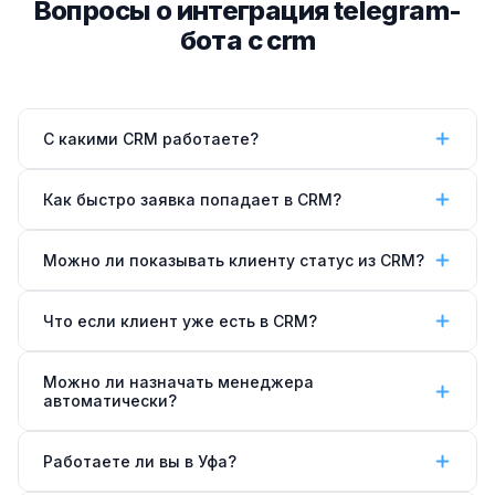
Вопросы о интеграция telegram-
бота с crm
С какими CRM работаете?
amoCRM, Bitrix24, HubSpot, Notion, Google Sheets и
Как быстро заявка попадает в CRM?
любой другой системой с REST API. Если API нет —
используем webhook или email-интеграцию.
Мгновенно — в течение 1–3 секунд после того как
Можно ли показывать клиенту статус из CRM?
клиент завершил диалог с ботом.
Да, при смене стадии в CRM — бот автоматически
Что если клиент уже есть в CRM?
отправляет клиенту сообщение в Telegram с новым
статусом.
Бот ищет клиента по телефону или Telegram ID,
Можно ли назначать менеджера
если находит — добавляет новую активность к
автоматически?
существующей карточке, не создаёт дубль.
Да, настраиваем правила назначения: по региону,
Работаете ли вы в Уфа?
типу услуги, загрузке менеджера или по очереди.