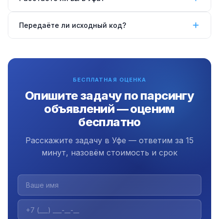
публично доступными данными.
категория, параметры объектов (площадь, год
выпуска и др.). Настраиваем под ваши требования.
Да, работаем удалённо по всей России, в том
Передаёте ли исходный код?
числе в Уфе. Коммуникация через Telegram, Zoom
или email.
Да, передаём полный исходный код,
документацию и инструкцию. Плюс 3 месяца
бесплатной поддержки.
БЕСПЛАТНАЯ ОЦЕНКА
Опишите задачу по парсингу
объявлений — оценим
бесплатно
Расскажите задачу в Уфе — ответим за 15
минут, назовём стоимость и срок