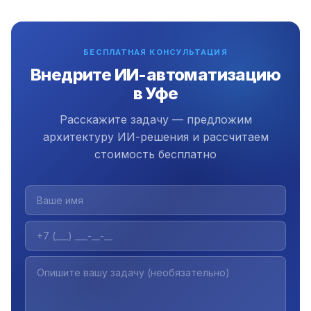
Да, работаем удалённо по всей России включая
накопления.
OpenAI API — обычно 3 000–20 000 ₽/месяц в
Уфе. Коммуникация через Telegram и Zoom. Офис в
зависимости от нагрузки.
Екатеринбурге с 2009 года.
БЕСПЛАТНАЯ КОНСУЛЬТАЦИЯ
Внедрите ИИ-автоматизацию
в Уфе
Расскажите задачу — предложим
архитектуру ИИ-решения и рассчитаем
стоимость бесплатно