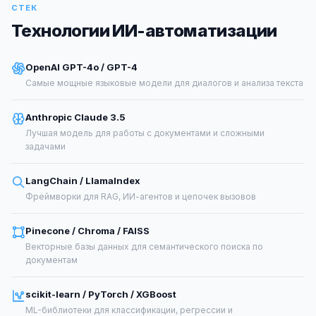
СТЕК
Технологии ИИ-автоматизации
OpenAI GPT-4o / GPT-4
Самые мощные языковые модели для диалогов и анализа текста
Anthropic Claude 3.5
Лучшая модель для работы с документами и сложными
задачами
LangChain / LlamaIndex
Фреймворки для RAG, ИИ-агентов и цепочек вызовов
Pinecone / Chroma / FAISS
Векторные базы данных для семантического поиска по
документам
scikit-learn / PyTorch / XGBoost
ML-библиотеки для классификации, регрессии и