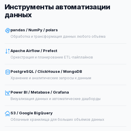
Инструменты автоматизации
данных
pandas / NumPy / polars
Обработка и трансформация данных любого объёма
Apache Airflow / Prefect
Оркестрация и планирование ETL-пайплайнов
PostgreSQL / ClickHouse / MongoDB
Хранение и аналитические запросы к данным
Power BI / Metabase / Grafana
Визуализация данных и автоматические дашборды
S3 / Google BigQuery
Облачные хранилища для больших объёмов данных