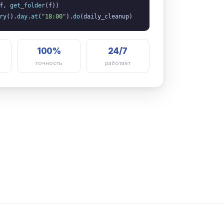
(f,
get_folder
(f))
ry
().
day
.
at
(
"18:00"
).
do
(daily_cleanup)
100%
24/7
точность
работает