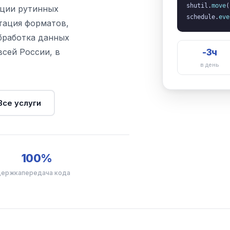
shutil.
move
ации рутинных
schedule.
eve
тация форматов,
бработка данных
всей России, в
-3ч
в день
Все услуги
100%
держка
передача кода