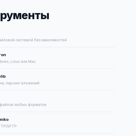
трументы
с файловой системой без зависимостей
ron
ows, Linux или Mac
lib
ние, парсинг вложений
 файлов любых форматов
amiko
 FTP/SFTP