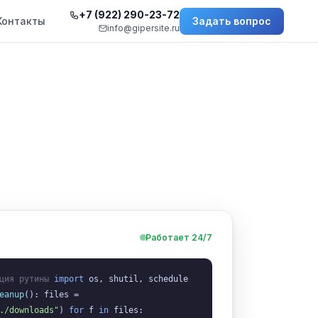
+7 (922) 290-23-72
Контакты
Задать вопрос
info@gipersite.ru
А
Работает 24/7
ция рутины
import
os, shutil, schedule
eanup
(): files =
./downloads"
)
for
f
in
files: