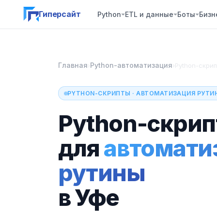
Гиперсайт
Python
ETL и данные
Боты
Бизн
Главная
Python-автоматизация
›
›
Python-скрип
PYTHON-СКРИПТЫ · АВТОМАТИЗАЦИЯ РУТИН
Python-скри
для
автомати
рутины
в Уфе