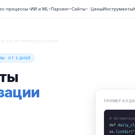
ес-процессы
ИИ и ML
Парсинг
Сайты
Цены
Инструменты
ты для автоматизации рутины
Ы · ОТ 3 ДНЕЙ
пты
зации
ПРИМЕР КОД
# Автоматиза
def
daily_cl
os.
listdir
(
"