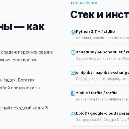
ТЕХНОЛОГИИ
Стек и инс
ны — как
Python 3.11+ / stdlib
os, shutil, pathlib — работа 
х задач: переименование
schedule / APScheduler / c
Запуск по расписанию на Wind
ание, сортировка,
smtplib / imaplib / exchange
Работа с email: отправка, чте
и задач. Богатая
юбой сложности за
zipfile / tarfile / rarfile
Архивирование и извлечение
олный исходный код и
3
boto3 / google-cloud / par
Загрузка на S3, Google Drive,