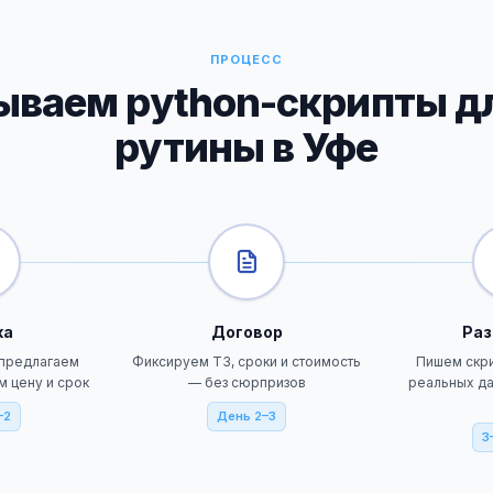
ПРОЦЕСС
ываем python-скрипты д
рутины в Уфе
ка
Договор
Раз
 предлагаем
Фиксируем ТЗ, сроки и стоимость
Пишем скри
м цену и срок
— без сюрпризов
реальных да
–2
День 2–3
3