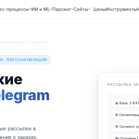
ес-процессы
ИИ и ML
Парсинг
Сайты
Цены
Инструменты
е рассылки в Telegram
И · ПЕРСОНАЛИЗАЦИЯ
кие
РАССЫЛКА З
elegram
📊 База: 2 84
⚙️ Сегментац
🎯 Сегмент: к
ые рассылки в
ения о заказах,
📤 Отправка 