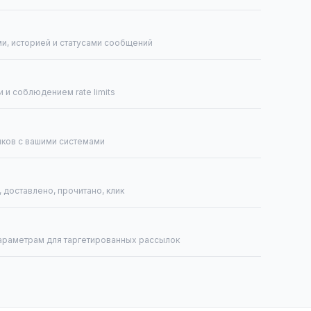
ми, историей и статусами сообщений
 и соблюдением rate limits
иков с вашими системами
, доставлено, прочитано, клик
араметрам для таргетированных рассылок