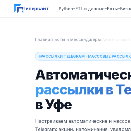
Гиперсайт
Python
ETL и данные
Боты
Бизн
Главная
Боты и мессенджеры
›
›
Автоматически
РАССЫЛКИ TELEGRAM · МАССОВЫЕ РАССЫЛК
Автоматичес
рассылки в T
в Уфе
Настраиваем автоматические и массов
Telegram: акции, напоминания, уведомл