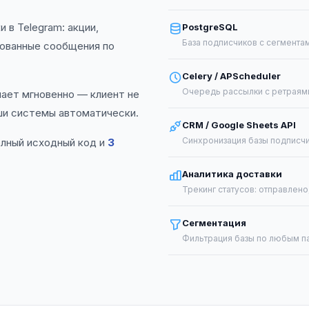
в Telegram: акции,
PostgreSQL
База подписчиков с сегмента
рованные сообщения по
Celery / APScheduler
Очередь рассылки с ретраями
чает мгновенно — клиент не
ши системы автоматически.
CRM / Google Sheets API
Синхронизация базы подписч
олный исходный код и
3
Аналитика доставки
Трекинг статусов: отправлено
Сегментация
Фильтрация базы по любым п