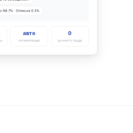
 98.7% · Отписок 0.3%
авто
0
ть
сегментация
ручного труда