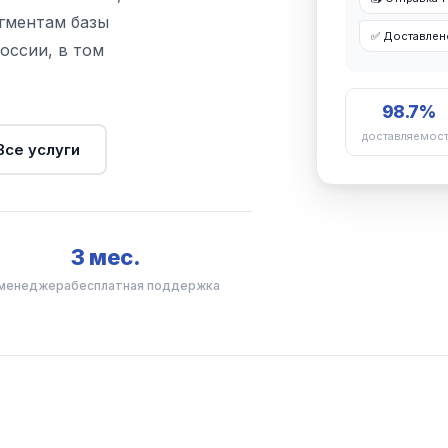
гментам базы
✅ Доставлено
оссии, в том
98.7%
доставляемос
Все услуги
3 мес.
 менеджера
бесплатная поддержка