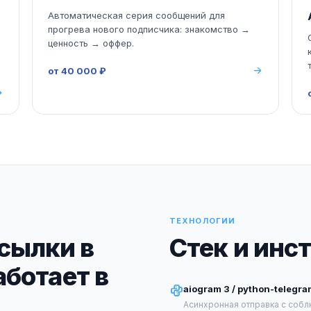
Автоматическая серия сообщений для
прогрева нового подписчика: знакомство →
:
ценность → оффер.
от 40 000 ₽
ТЕХНОЛОГИИ
сылки в
Стек и инс
аботает в
aiogram 3 / python-telegra
Асинхронная отправка с собл