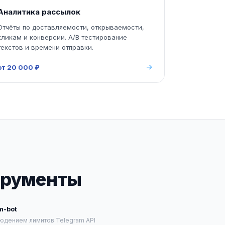
Аналитика рассылок
Отчёты по доставляемости, открываемости,
кликам и конверсии. A/B тестирование
текстов и времени отправки.
от 20 000 ₽
трументы
m-bot
юдением лимитов Telegram API