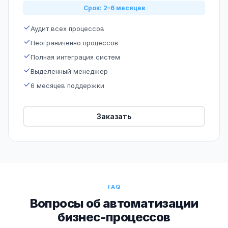
Срок: 2–6 месяцев
Аудит всех процессов
Неограниченно процессов
Полная интеграция систем
Выделенный менеджер
6 месяцев поддержки
Заказать
FAQ
Вопросы об автоматизации
бизнес-процессов