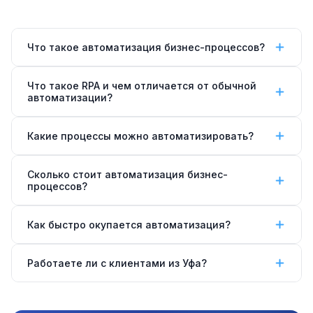
Что такое автоматизация бизнес-процессов?
Автоматизация бизнес-процессов — замена
Что такое RPA и чем отличается от обычной
ручных повторяющихся операций программными
автоматизации?
решениями. RPA-роботы, workflow-системы и
RPA (Robotic Process Automation) — программный
интеграции выполняют рутину автоматически:
Какие процессы можно автоматизировать?
робот который имитирует действия сотрудника в
обработку заявок, согласование документов,
интерфейсе: открывает приложения, заполняет
уведомления, синхронизацию данных.
Любые повторяющиеся: обработку заявок и
Сколько стоит автоматизация бизнес-
формы, копирует данные. Главное преимущество
заказов, согласование документов, HR-процессы,
процессов?
—
не требует изменения существующих систем
.
бухгалтерские операции, уведомления клиентов,
Работает поверх любого ПО.
Автоматизация одного процесса —
от 40 000 ₽
.
синхронизацию CRM и 1С, формирование
Как быстро окупается автоматизация?
Комплекс из нескольких процессов —
от 100 000 ₽
.
отчётности, мониторинг и алерты.
Полная трансформация —
от 250 000 ₽
. Считаем
В среднем 2–4 месяца. Если процесс занимает 3
Работаете ли с клиентами из Уфа?
ROI до начала — оценка бесплатно.
часа в день при зарплате сотрудника 60 000 ₽,
автоматизация стоимостью 50 000 ₽ окупается за
Да, работаем удалённо по всей России включая
5–6 недель.
Уфе. Коммуникация через Telegram и Zoom. Офис в