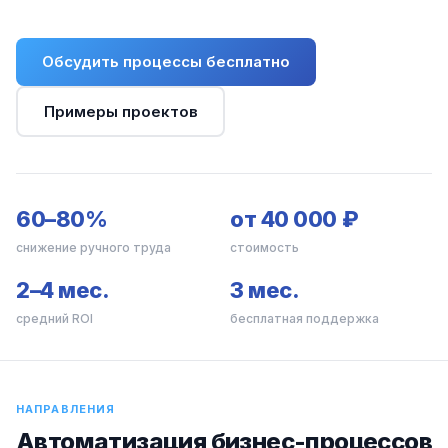
Обсудить процессы бесплатно
Примеры проектов
60–80%
от 40 000 ₽
снижение ручного труда
стоимость
2–4 мес.
3 мес.
средний ROI
бесплатная поддержка
НАПРАВЛЕНИЯ
Автоматизация бизнес-процессов