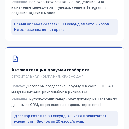
Решение:
n8n-workflow: заявка → определение типа →
назначение менеджера → уведомление в Telegram →
создание задачи в Notion
Время обработки заявки: 30 секунд вместо 2 часов.
Ни одна заявка не потеряна
Автоматизация документооборота
СТРОИТЕЛЬНАЯ КОМПАНИЯ, КРАСНОДАР
Задача:
Договоры создавались вручную в Word — 30–40
минут на каждый, риск ошибок в реквизитах
Решение:
Python-скрипт генерирует договор из шаблона по
данным из CRM, отправляет на подпись через email
Договор готов за 30 секунд. Ошибки в реквизитах
исключены. Экономия 20 часов/месяц