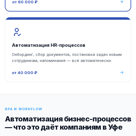
от 60 000 ₽
Автоматизация HR-процессов
Онбординг, сбор документов, постановка задач новым
сотрудникам, напоминания — всё автоматически.
от 40 000 ₽
RPA И WORKFLOW
Автоматизация бизнес-процессов
— что это даёт компаниям в Уфе