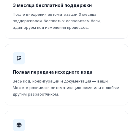
3 месяца бесплатной поддержки
После внедрения автоматизации 3 месяца
поддерживаем бесплатно: исправляем баги,
адаптируем под изменения процессов.
Полная передача исходного кода
Весь код, конфигурации и документация — ваши.
Можете развивать автоматизацию сами или с любым
другим разработчиком.