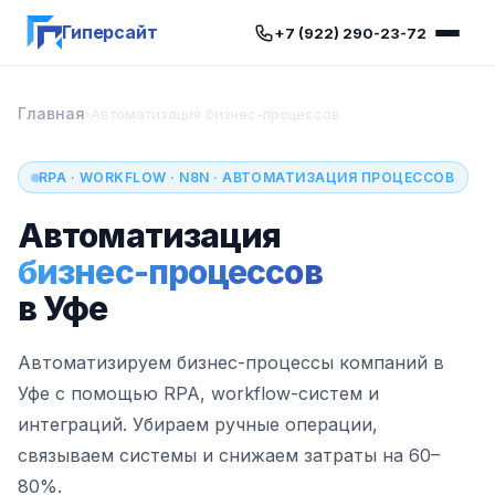
Гиперсайт
+7 (922) 290-23-72
Главная
›
Автоматизация бизнес-процессов
RPA · WORKFLOW · N8N · АВТОМАТИЗАЦИЯ ПРОЦЕССОВ
Автоматизация
бизнес-процессов
в Уфе
Автоматизируем бизнес-процессы компаний в
Уфе с помощью RPA, workflow-систем и
интеграций. Убираем ручные операции,
связываем системы и снижаем затраты на 60–
80%.