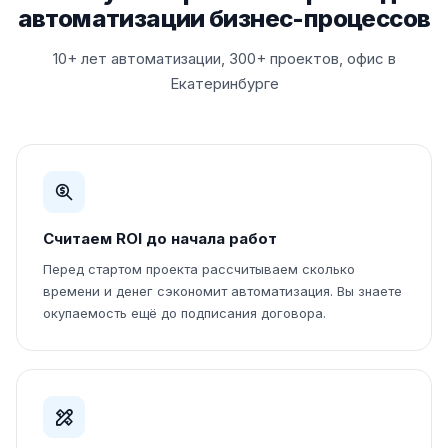
автоматизации бизнес-процессов
10+ лет автоматизации, 300+ проектов, офис в
Екатеринбурге
Считаем ROI до начала работ
Перед стартом проекта рассчитываем сколько
времени и денег сэкономит автоматизация. Вы знаете
окупаемость ещё до подписания договора.