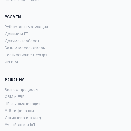
УСЛУГИ
Python-автоматизация
Данные и ETL
Документооборот
Боты и мессенджеры
Тестирование DevOps
ИИ и ML
РЕШЕНИЯ
Бизнес-процессы
CRM и ERP
HR-автоматизация
Учёт и финансы
Логистика и склад
Умный дом и IoT