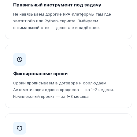
Правильный инструмент под задачу
Не навязываем дорогие RPA-платформы там где
хватит n8n или Python-скрипта. Выбираем
оптимальный стек — дешевле и надёжнее.
Фиксированные сроки
Сроки прописываем в договоре и соблюдаем.
Автоматизация одного процесса — за 1–2 недели.
Комплексный проект — за 1–3 месяца.