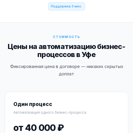
Поддержка 3 мес.
СТОИМОСТЬ
Цены на автоматизацию бизнес-
процессов в Уфе
Фиксированная цена в договоре — никаких скрытых
доплат
Один процесс
Автоматизация одного бизнес-процесса
от 40 000 ₽