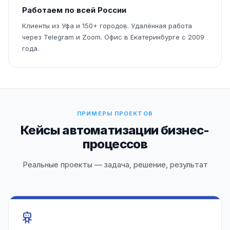
Работаем по всей России
Клиенты из Уфа и 150+ городов. Удалённая работа
через Telegram и Zoom. Офис в Екатеринбурге с 2009
года.
ПРИМЕРЫ ПРОЕКТОВ
Кейсы автоматизации бизнес-
процессов
Реальные проекты — задача, решение, результат